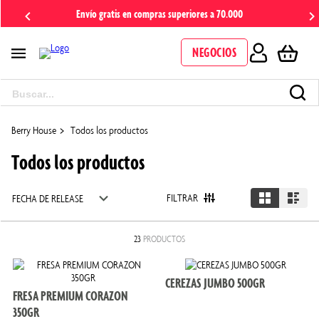
Envío gratis en compras superiores a 70.000
NEGOCIOS
Buscar...
TÉRMINOS MÁS BUSCADOS
Todos los productos
1
.
arándanos
Todos los productos
2
.
frambuesa
3
.
cerezas
FILTRAR
FECHA DE RELEASE
4
.
cereza
23
PRODUCTOS
5
.
fresas
6
.
zarzamora
CEREZAS JUMBO 500GR
7
.
fresa
FRESA PREMIUM CORAZON
350GR
8
.
trilogía