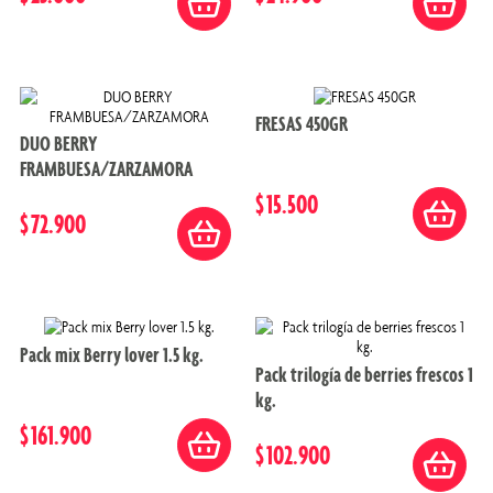
FRESAS 450GR
DUO BERRY
FRAMBUESA/ZARZAMORA
$
15
.
500
$
72
.
900
Pack mix Berry lover 1.5 kg.
Pack trilogía de berries frescos 1
kg.
$
161
.
900
$
102
.
900