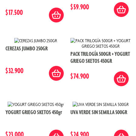
$
59
.
900
9
.
uva
$
17
.
500
10
.
frambuesas
CEREZAS JUMBO 250GR
PACK TRILOGÍA 500GR + YOGURT
GRIEGO SKETOS 450GR
$
32
.
900
$
74
.
900
YOGURT GRIEGO SKETOS 450gr
UVA VERDE SIN SEMILLA 500GR
$
23
.
000
$
24
.
900